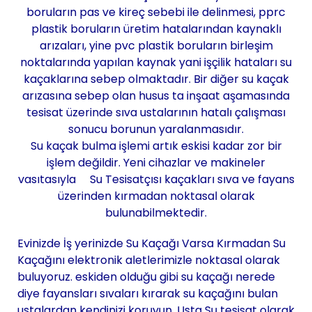
boruların pas ve kireç sebebi ile delinmesi, pprc
plastik boruların üretim hatalarından kaynaklı
arızaları, yine pvc plastik boruların birleşim
noktalarında yapılan kaynak yani işçilik hataları su
kaçaklarına sebep olmaktadır. Bir diğer su kaçak
arızasına sebep olan husus ta inşaat aşamasında
tesisat üzerinde sıva ustalarının hatalı çalışması
sonucu borunun yaralanmasıdır.
Su kaçak bulma işlemi artık eskisi kadar zor bir
işlem değildir. Yeni cihazlar ve makineler
vasıtasıyla Su Tesisatçısı kaçakları sıva ve fayans
üzerinden kırmadan noktasal olarak
bulunabilmektedir.
Evinizde İş yerinizde Su Kaçağı Varsa Kırmadan Su
Kaçağını elektronik aletlerimizle noktasal olarak
buluyoruz. eskiden olduğu gibi su kaçağı nerede
diye fayansları sıvaları kırarak su kaçağını bulan
ustalardan kendinizi koruyun. Usta Su tesisat olarak