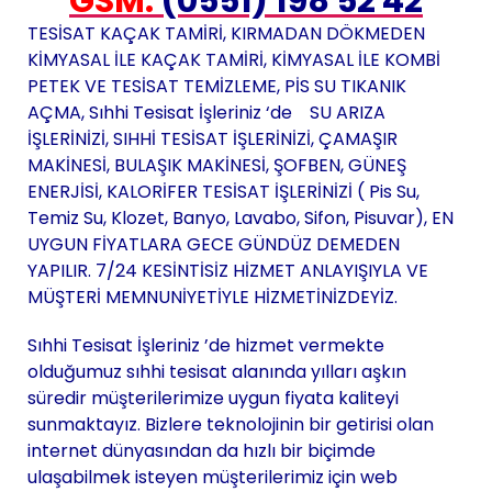
GSM:
(0551) 198 52 42
TESİSAT KAÇAK TAMİRİ, KIRMADAN DÖKMEDEN
KİMYASAL İLE KAÇAK TAMİRİ, KİMYASAL İLE KOMBİ
PETEK VE TESİSAT TEMİZLEME, PİS SU TIKANIK
AÇMA, Sıhhi Tesisat İşleriniz ‘de SU ARIZA
İŞLERİNİZİ, SIHHİ TESİSAT İŞLERİNİZİ, ÇAMAŞIR
MAKİNESİ, BULAŞIK MAKİNESİ, ŞOFBEN, GÜNEŞ
ENERJİSİ, KALORİFER TESİSAT İŞLERİNİZİ ( Pis Su,
Temiz Su, Klozet, Banyo, Lavabo, Sifon, Pisuvar), EN
UYGUN FİYATLARA GECE GÜNDÜZ DEMEDEN
YAPILIR. 7/24 KESİNTİSİZ HİZMET ANLAYIŞIYLA VE
MÜŞTERİ MEMNUNİYETİYLE HİZMETİNİZDEYİZ.
Sıhhi Tesisat İşleriniz ’de hizmet vermekte
olduğumuz sıhhi tesisat alanında yılları aşkın
süredir müşterilerimize uygun fiyata kaliteyi
sunmaktayız. Bizlere teknolojinin bir getirisi olan
internet dünyasından da hızlı bir biçimde
ulaşabilmek isteyen müşterilerimiz için web