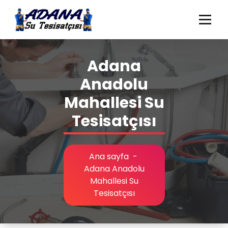
İçeriğe
geç
Adana Su Tesisatçısı, Adana Su Kaçağı Tespiti, Adana Tıkanıklık Açma,
Adana Gider Açma
Adana
Anadolu
Mahallesi Su
Tesisatçısı
Ana sayfa
-
Adana Anadolu
Mahallesi Su
Tesisatçısı