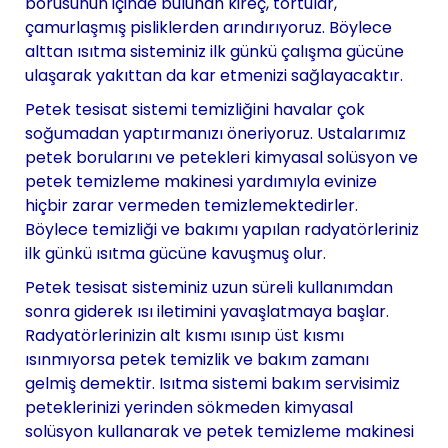
borusunun içinde bulunan kireç, tortular,
çamurlaşmış pisliklerden arındırıyoruz. Böylece
alttan ısıtma sisteminiz ilk günkü çalışma gücüne
ulaşarak yakıttan da kar etmenizi sağlayacaktır.
Petek tesisat sistemi temizliğini havalar çok
soğumadan yaptırmanızı öneriyoruz. Ustalarımız
petek borularını ve petekleri kimyasal solüsyon ve
petek temizleme makinesi yardımıyla evinize
hiçbir zarar vermeden temizlemektedirler.
Böylece temizliği ve bakımı yapılan radyatörleriniz
ilk günkü ısıtma gücüne kavuşmuş olur.
Petek tesisat sisteminiz uzun süreli kullanımdan
sonra giderek ısı iletimini yavaşlatmaya başlar.
Radyatörlerinizin alt kısmı ısınıp üst kısmı
ısınmıyorsa petek temizlik ve bakım zamanı
gelmiş demektir. Isıtma sistemi bakım servisimiz
peteklerinizi yerinden sökmeden kimyasal
solüsyon kullanarak ve petek temizleme makinesi