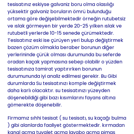
tesisatınız eskiyse galvaniz boru olma olasılığı
yüksektir galvaniz boruların ömrü bulunduğu
ortama göre değişebilmektedir örneğin rutubetsiz
ve ıslak görmeyen bir yerde 20-25 yılken ıslak ve
rutubetli yerlerde 10-15 senede çürümektedir.
Tesisatınız eski ise çürüyen yeri bulup değiştirmek
bazen çözüm olmakla beraber borunun diğer
yerlerininde çürük olması durumunda bu seferde
oradan kaçak yapmasına sebep olabilir o yüzden
tesisatınıza tamirat yaptırırken borunun
durumununda iyi analiz edilmesi gerekir. Bu Gibi
durumlarda Su tesisatınızı komple değiştirmek
daha karlı olacaktır. su tesisatınızı yüzeyden
döşenebildiği gibi bazı kısımlarını fayans altına
gömerekte döşenebilir.
Firmamız sıhhi tesisat ( su tesisatı, su kaçağı bulma
) gibi alanlarda faaliyet göstermektedir. kırmadan
kanal açma tuvalet açma lavabo açma pimaş