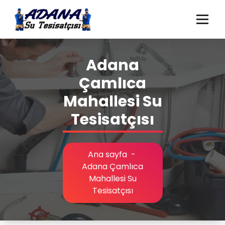
İçeriğe
geç
Adana Su Tesisatçısı, Adana Su Kaçağı Tespiti, Adana Tıkanıklık Açma,
Adana Gider Açma
Adana
Çamlıca
Mahallesi Su
Tesisatçısı
Ana sayfa
-
Adana Çamlıca
Mahallesi Su
Tesisatçısı