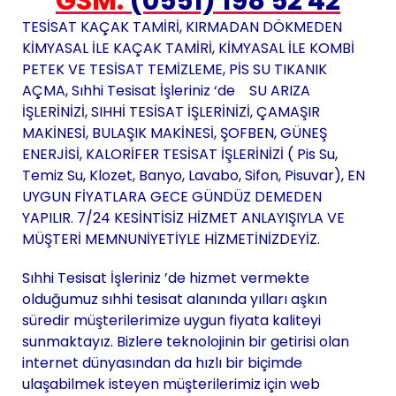
GSM:
(0551) 198 52 42
TESİSAT KAÇAK TAMİRİ, KIRMADAN DÖKMEDEN
KİMYASAL İLE KAÇAK TAMİRİ, KİMYASAL İLE KOMBİ
PETEK VE TESİSAT TEMİZLEME, PİS SU TIKANIK
AÇMA, Sıhhi Tesisat İşleriniz ‘de SU ARIZA
İŞLERİNİZİ, SIHHİ TESİSAT İŞLERİNİZİ, ÇAMAŞIR
MAKİNESİ, BULAŞIK MAKİNESİ, ŞOFBEN, GÜNEŞ
ENERJİSİ, KALORİFER TESİSAT İŞLERİNİZİ ( Pis Su,
Temiz Su, Klozet, Banyo, Lavabo, Sifon, Pisuvar), EN
UYGUN FİYATLARA GECE GÜNDÜZ DEMEDEN
YAPILIR. 7/24 KESİNTİSİZ HİZMET ANLAYIŞIYLA VE
MÜŞTERİ MEMNUNİYETİYLE HİZMETİNİZDEYİZ.
Sıhhi Tesisat İşleriniz ’de hizmet vermekte
olduğumuz sıhhi tesisat alanında yılları aşkın
süredir müşterilerimize uygun fiyata kaliteyi
sunmaktayız. Bizlere teknolojinin bir getirisi olan
internet dünyasından da hızlı bir biçimde
ulaşabilmek isteyen müşterilerimiz için web