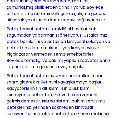
borusunun içinde bulunan kireç, tortular,
çamurlaşmış pisliklerden arındırıyoruz. Böylece
alttan ısıtma sisteminiz ilk günkü çalışma gücüne
ulaşarak yakıttan da kar etmenizi sağlayacaktır.
Petek tesisat sistemi temizliğini havalar çok
soğumadan yaptırmanızı öneriyoruz. Ustalarımız
petek borularını ve petekleri kimyasal solüsyon ve
petek temizleme makinesi yardımıyla evinize
hiçbir zarar vermeden temizlemektedirler.
Böylece temizliği ve bakımı yapılan radyatörleriniz
ilk günkü ısıtma gücüne kavuşmuş olur.
Petek tesisat sisteminiz uzun süreli kullanımdan
sonra giderek ısı iletimini yavaşlatmaya başlar.
Radyatörlerinizin alt kısmı ısınıp üst kısmı
ısınmıyorsa petek temizlik ve bakım zamanı
gelmiş demektir. Isıtma sistemi bakım servisimiz
peteklerinizi yerinden sökmeden kimyasal
solüsyon kullanarak ve petek temizleme makinesi