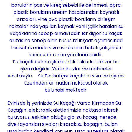
boruların pas ve kireç sebebi ile delinmesi, pprc
plastik boruların üretim hatalarından kaynaklı
arızaları, yine pvc plastik boruların birleşim
noktalarında yapılan kaynak yani işçilik hataları su
kaçaklarına sebep olmaktadır. Bir diğer su kaçak
arızasına sebep olan husus ta inşaat aşamasında
tesisat üzerinde sıva ustalarının hatalı çalışması
sonucu borunun yaralanmasıdır.
Su kaçak bulma işlemi artık eskisi kadar zor bir
işlem değildir. Yeni cihazlar ve makineler
vasıtasıyla Su Tesisatçısı kaçakları sıva ve fayans
üzerinden kırmadan noktasal olarak
bulunabilmektedir.
Evinizde İş yerinizde Su Kaçağı Varsa Kırmadan Su
Kaçağını elektronik aletlerimizle noktasal olarak
buluyoruz. eskiden olduğu gibi su kaçağı nerede
diye fayansları sıvaları kırarak su kaçağını bulan
ustalardan kendinizi koruyun. Usta Su tesisat olarak