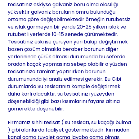
tesisatınız eskiyse galvaniz boru olma olasılığı
yüksektir galvaniz boruların ömrü bulunduğu
ortama göre değişebilmektedir örneğin rutubetsiz
ve ıslak görmeyen bir yerde 20-25 yılken ıslak ve
rutubetli yerlerde 10-15 senede çürümektedir.
Tesisatınız eski ise çürüyen yeri bulup değiştirmek
bazen çözüm olmakla beraber borunun diğer
yerlerininde çürük olması durumunda bu seferde
oradan kaçak yapmasına sebep olabilir o yüzden
tesisatınıza tamirat yaptırırken borunun
durumununda iyi analiz edilmesi gerekir. Bu Gibi
durumlarda Su tesisatınızı komple değiştirmek
daha karlı olacaktır. su tesisatınızı yüzeyden
döşenebildiği gibi bazı kısımlarını fayans altına
gömerekte döşenebilir.
Firmamız sıhhi tesisat ( su tesisatı, su kaçağı bulma
) gibi alanlarda faaliyet göstermektedir. kırmadan
kanal açma tuvalet açma lavabo açma pimaş