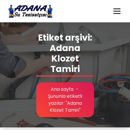
İçeriğe
geç
Adana Su Tesisatçısı, Adana Su Kaçağı Tespiti, Adana Tıkanıklık Açma,
Adana Gider Açma
Etiket arşivi:
Adana
Klozet
Tamiri
Ana sayfa
-
Şununla etiketli
yazılar: "Adana
Klozet Tamiri"